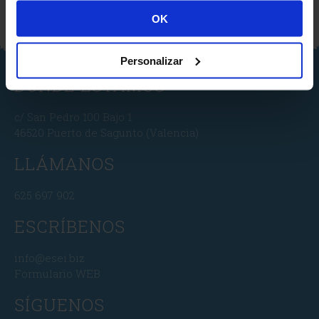
OK
Personalizar
DONDE ESTAMOS
c/ San Pedro 100 Bajo 1
46520 Puerto de Sagunto (Valencia)
LLÁMANOS
625 697 902
ESCRÍBENOS
info@esei.biz
Formulario WEB
SÍGUENOS